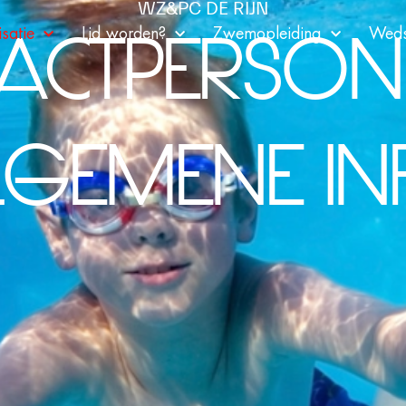
WZ&PC DE RIJN
ACTPERSON
satie
Lid worden?
Zwemopleiding
Weds
LGEMENE IN